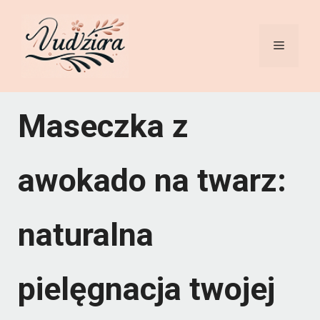
Przejdź
do
Menu
treści
Maseczka z
awokado na twarz:
naturalna
pielęgnacja twojej