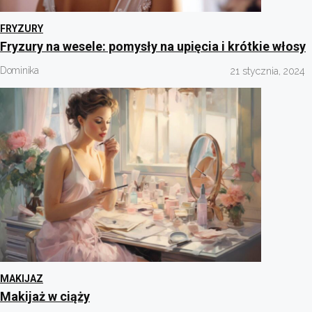
FRYZURY
Fryzury na wesele: pomysły na upięcia i krótkie włosy
Dominika
21 stycznia, 2024
MAKIJAZ
Makijaż w ciąży