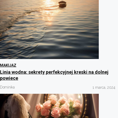
MAKIJAZ
Linia wodna: sekrety perfekcyjnej kreski na dolnej
powiece
Dominika
1 marca, 2024