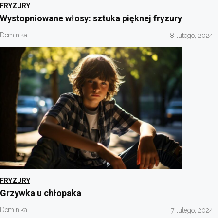
FRYZURY
Wystopniowane włosy: sztuka pięknej fryzury
Dominika
8 lutego, 2024
FRYZURY
Grzywka u chłopaka
Dominika
7 lutego, 2024