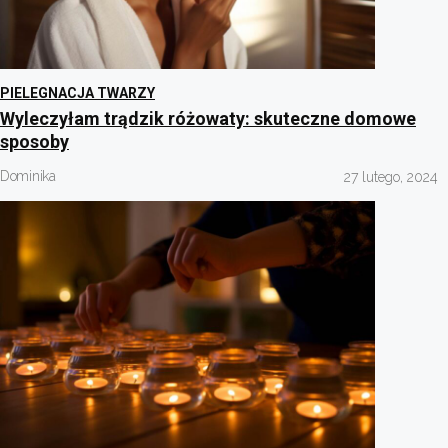
PIELEGNACJA TWARZY
Wyleczyłam trądzik różowaty: skuteczne domowe
sposoby
Dominika
27 lutego, 2024