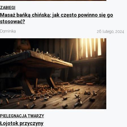
ZABIEGI
Masaż bańką chińską: jak często powinno się go
stosować?
Dominika
26 lutego, 2024
PIELEGNACJA TWARZY
Łojotok przyczyny