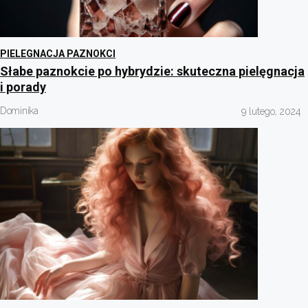
PIELEGNACJA PAZNOKCI
Słabe paznokcie po hybrydzie: skuteczna pielęgnacja
i porady
Dominika
9 lutego, 2024