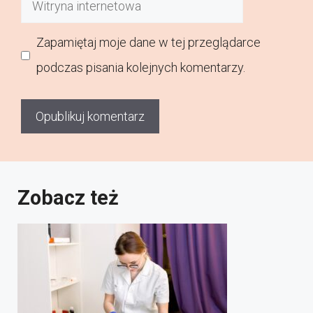
Witryna
internetowa
Zapamiętaj moje dane w tej przeglądarce
podczas pisania kolejnych komentarzy.
Zobacz też