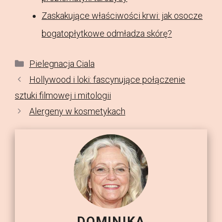
Zaskakujące właściwości krwi: jak osocze
bogatopłytkowe odmładza skórę?
Kategorie
Pielegnacja Ciala
Hollywood i loki: fascynujące połączenie
sztuki filmowej i mitologii
Alergeny w kosmetykach
DOMINIKA