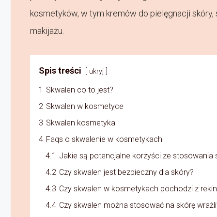
kosmetyków, w tym kremów do pielęgnacji skóry
makijażu.
Spis treści
ukryj
1
Skwalen co to jest?
2
Skwalen w kosmetyce
3
Skwalen kosmetyka
4
Faqs o skwalenie w kosmetykach
4.1
Jakie są potencjalne korzyści ze stosowani
4.2
Czy skwalen jest bezpieczny dla skóry?
4.3
Czy skwalen w kosmetykach pochodzi z reki
4.4
Czy skwalen można stosować na skórę wrażl