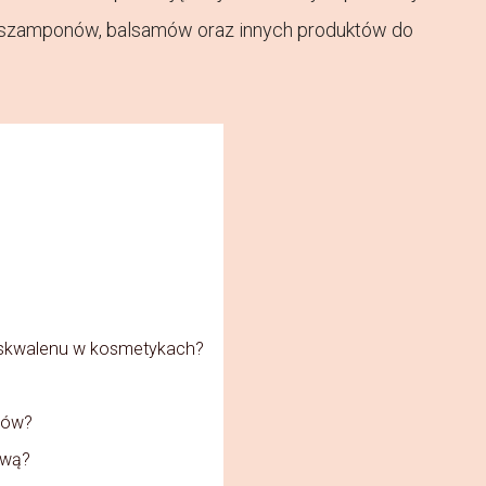
, szamponów, balsamów oraz innych produktów do
a skwalenu w kosmetykach?
nów?
iwą?